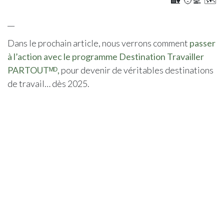
🏡 🧑‍💻 🗺️
__
Dans le prochain article, nous verrons comment
passer
à l’action avec le programme Destination Travailler
PARTOUTᴹᴰ
,
pour devenir de véritables destinations
de travail… dès 2025.
in
Territoires
Julie Houde
25 août 2025
PARTAGER CET ARTICLE