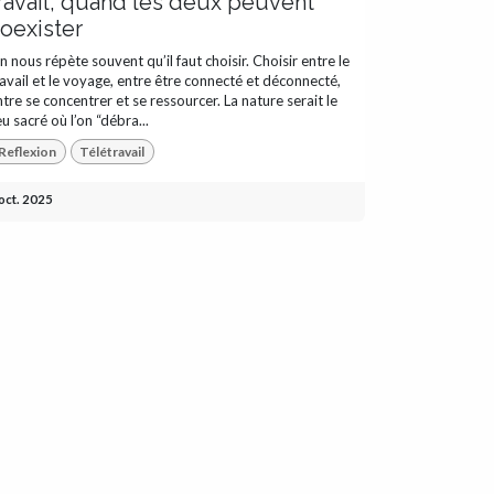
ravail, quand les deux peuvent
oexister
n nous répète souvent qu’il faut choisir. Choisir entre le
ravail et le voyage, entre être connecté et déconnecté,
ntre se concentrer et se ressourcer. La nature serait le
eu sacré où l’on “débra...
Reflexion
Télétravail
oct. 2025