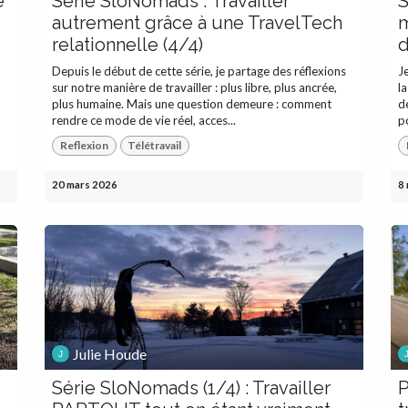
e
Série SloNomads : Travailler
S
autrement grâce à une TravelTech
m
relationnelle (4/4)
d
Depuis le début de cette série, je partage des réflexions
Je
sur notre manière de travailler : plus libre, plus ancrée,
l
plus humaine. Mais une question demeure : comment
d
rendre ce mode de vie réel, acces...
po
Reflexion
Télétravail
20 mars 2026
8
Julie Houde
Série SloNomads (1/4) : Travailler
P