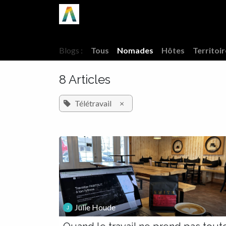
Se rendre au contenu
Accueil
SloNomad
Hôtes
Blogu
Blogs :
Tous
Nomades
Hôtes
Territoi
8 Articles
Télétravail
×
Julie Houde