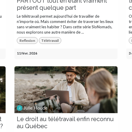
PARTOUT tout en étant vraiment
t
présent quelque part
c
au
Le télétravail permet aujourd’hui de travailler de
O
n’importe où. Mais comment éviter de traverser les lieux
t
sans vraiment les habiter ? Dans cette série SloNomads,
e
nous explorons une autre manière de ...
li
Reflexion
Télétravail
11 févr. 2026
3 
Julie Houde
t
Le droit au télétravail enfin reconnu
l?
au Québec