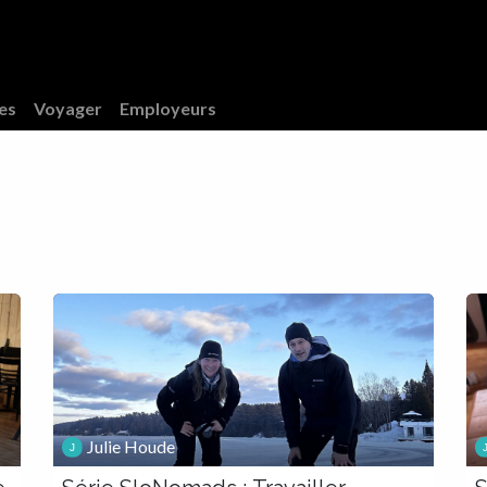
e
À propos
Télécharger l'appli
res
Voyager
Employeurs
Julie Houde