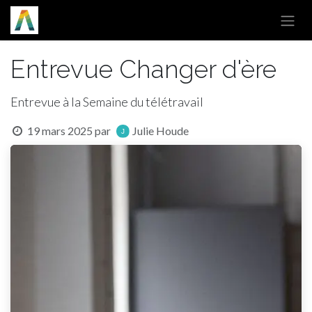
Se rendre au contenu
Entrevue Changer d'ère
Entrevue à la Semaine du télétravail
19 mars 2025
par
Julie Houde